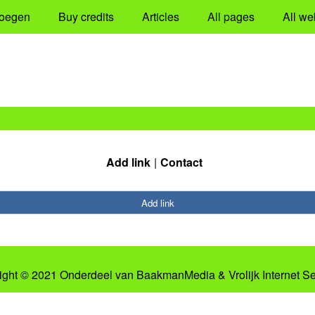
oegen
Buy credits
Articles
All pages
All we
Add link
Contact
Add link
ight © 2021 Onderdeel van
BaakmanMedia
&
Vrolijk Internet S