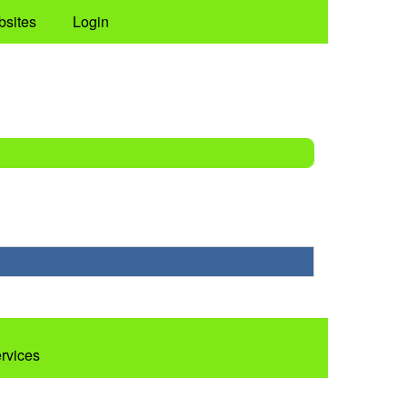
bsites
Login
ervices